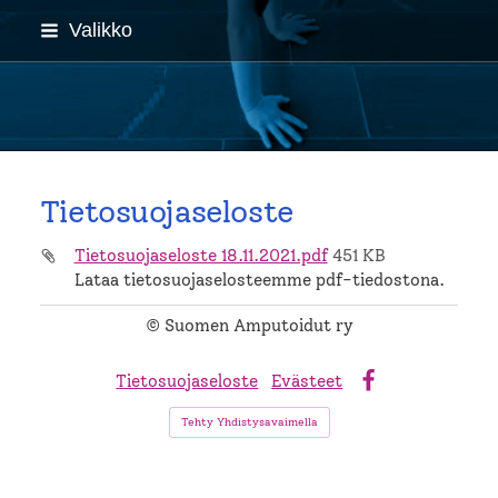
Siirry
Valikko
sivun
sisältöön
Sivuston etusivulle
Tietosuojaseloste
Tietosuojaseloste 18.11.2021.pdf
451 KB
Lataa tietosuojaselosteemme pdf-tiedostona.
©
Suomen Amputoidut ry
Tietosuojaseloste
Evästeet
Facebook
Tehty Yhdistysavaimella